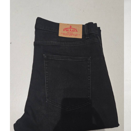
Ювелирные украшения
Кольца
Колье
Браслеты
Серьги
Броши