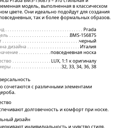
нсы Prada BMS-156875 – это стильная и
ременная модель, выполненная в классическом
ном цвете. Они идеально подойдут для создания
 повседневных, так и более формальных образов.
нд
. . . . . . . . . . . . . . . . . . . . . . . . . . . . . . . . . . . . . . . . . . . . . . . . . . . . . .
Prada
ель
. . . . . . . . . . . . . . . . . . . . . . . . . . . . . . . . . . . . . . . . . . . . . . . . . . . . 
BMS-156875
т
. . . . . . . . . . . . . . . . . . . . . . . . . . . . . . . . . . . . . . . . . . . . . . . . . . . . . . .
черный
ана дизайна
. . . . . . . . . . . . . . . . . . . . . . . . . . . . . . . . . . . . . . . . . . . . 
Италия
начение
. . . . . . . . . . . . . . . . . . . . . . . . . . . . . . . . . . . . . . . . . . . . . . . .
повседневная носка
ество
. . . . . . . . . . . . . . . . . . . . . . . . . . . . . . . . . . . . . . . . . . . . . . . . . . .
LUX, 1:1 к оригиналу
меры
. . . . . . . . . . . . . . . . . . . . . . . . . . . . . . . . . . . . . . . . . . . . . . . . . . . 
32, 33, 34, 36, 38
версальность
ко сочетаются с различными элементами
дероба.
ество
спечивают долговечность и комфорт при носке.
льный дизайн
черкивают индивидуальность и чувство стиля.