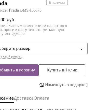
атки
атки
ada
В наличии
нсы Prada
BMS-156875
500
руб.
вязи с частым изменением валютного
са, просим вас уточнять финальную
 у менеджера.
ыберите размер
ть свой размер
обавить в корзину
Купить в 1 клик
[ Намекнуть о подарке ]
исание
Доставка
Оплата