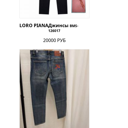
LORO PIANA
Джинсы
BMS-
126017
20000 РУБ