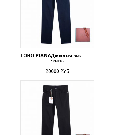
LORO PIANA
Джинсы
BMS-
126016
20000 РУБ