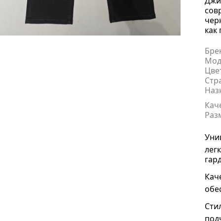
Джи
сов
чер
как
Бре
Мод
Цве
Стр
Наз
Кач
Раз
Уни
лег
гар
Кач
обе
Сти
под